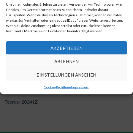
Um dir ein optimales Erlebnis zu bieten, verwenden wir Technologien wie
„Tierwohl liegt uns am Herzen“
13
Cookies, um Geräteinformationen zu speichern und/oder darauf
Feb.
zuzugreifen. Wenn du diesen Technologien zustimmst, können wir Daten
wie das Surfverhalten oder eindeutige IDs auf dieser Website verarbeiten.
Wenn du deine Zustimmung nicht erteilst oder zurückziehst, können
KATEGORIEN
bestimmte Merkmale und Funktionen beeinträchtigt werden.
Spendenübergabe
(4)
AKZEPTIEREN
ARCHIV
ABLEHNEN
EINSTELLUNGEN ANSEHEN
Dezember 2025
(1)
Cookie-Richtlinie
Impressum
Dezember 2024
(1)
Februar 2024
(2)