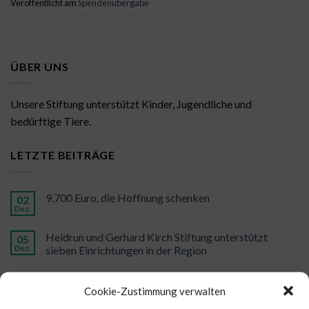
Veröffentlicht am
Spendenübergabe
ÜBER UNS
Unsere Stiftung unterstützt Kinder, Jugendliche und
bedürftige Tiere.
LETZTE BEITRÄGE
9.700 Euro, die Hoffnung schenken
02
Dez.
Heidrun und Gerhard Kirch Stiftung unterstützt
05
Dez.
sieben Einrichtungen in der Region
Kirch Stiftung unterstützt HeldenStärker e.V.
13
Cookie-Zustimmung verwalten
Feb.